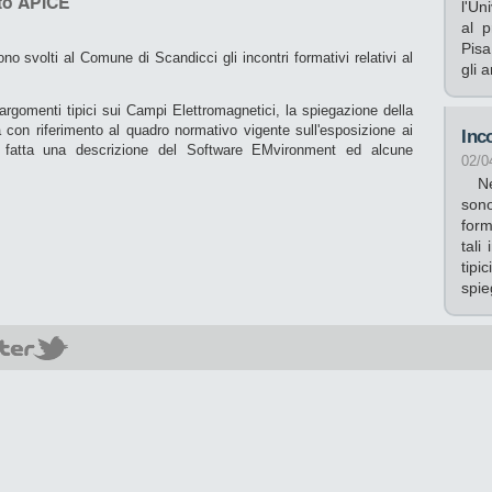
tto APICE
l'Un
al 
Pisa
no svolti al Comune di Scandicci gli incontri formativi relativi al
gli 
li argomenti tipici sui Campi Elettromagnetici, la spiegazione della
 con riferimento al quadro normativo vigente sull'esposizione ai
Inc
a fatta una descrizione del Software EMvironment ed alcune
02/0
Nel
sono
form
tali
tip
spie