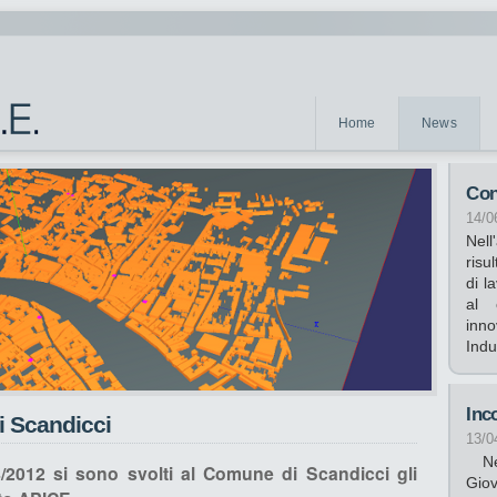
Home
News
Con
14/0
Nell
risu
di l
al 
inn
Indu
Inc
i Scandicci
13/0
Nel
4/2012 si sono svolti al Comune di Scandicci gli
Gio