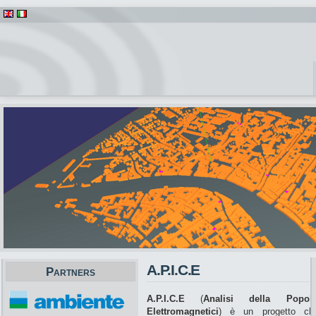
A.P.I.C.E
Partners
A.P.I.C.E
(
Analisi della Popol
Elettromagnetici
) è un progetto che 